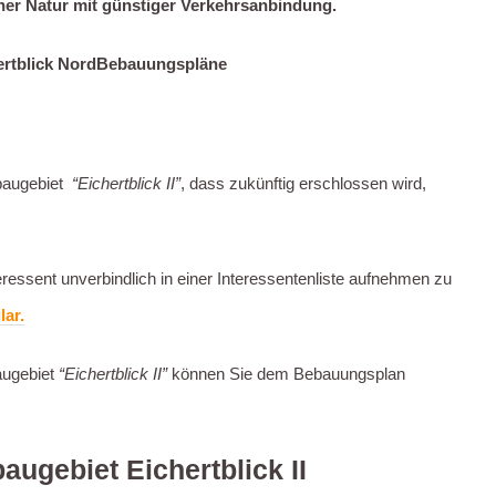
r Natur mit günstiger Verkehrsanbindung.
rtblick Nord
Bebauungspläne
baugebiet
“Eichertblick II”
, dass zukünftig erschlossen wird,
teressent unverbindlich in einer Interessentenliste aufnehmen zu
ar.
augebiet
“Eichertblick II”
können Sie dem Bebauungsplan
ugebiet Eichertblick II