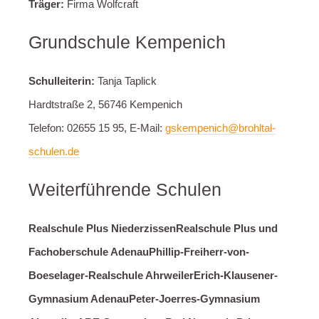
Träger:
Firma Wolfcraft
Grundschule Kempenich
Schulleiterin:
Tanja Taplick
Hardtstraße 2, 56746 Kempenich
Telefon: 02655 15 95, E-Mail:
gskempenich@brohltal-
schulen.de
Weiterführende Schulen
Realschule Plus Niederzissen
Realschule Plus und
Fachoberschule Adenau
Phillip-Freiherr-von-
Boeselager-Realschule Ahrweiler
Erich-Klausener-
Gymnasium Adenau
Peter-Joerres-Gymnasium