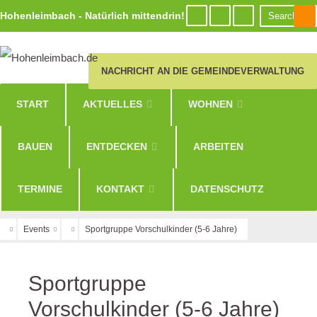
Hohenleimbach - Natürlich mittendrin!
NACHRICHT AN DIE GEMEINDEVERWALTUNG
START
AKTUELLES
WOHNEN
BAUEN
ENTDECKEN
ARBEITEN
TERMINE
KONTAKT
DATENSCHUTZ
Events
Sportgruppe Vorschulkinder (5-6 Jahre)
Sportgruppe
Vorschulkinder (5-6 Jahre)